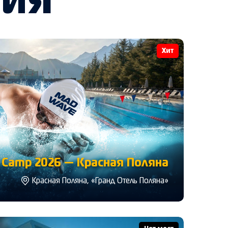
тия
Хит
Camp 2026 — Красная Поляна
Красная Поляна, «Гранд Отель Поляна»