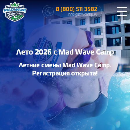
8 (800) 511 3582
info@mwcamp.ru
Лето 2026 с Mad Wave Camp
Летние смены Mad Wave Camp.
Регистрация открыта!