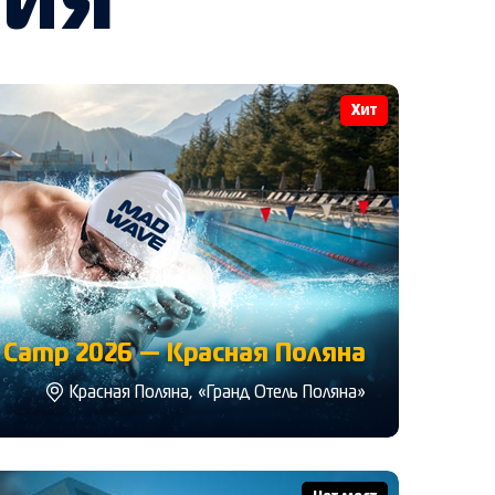
тия
Хит
Camp 2026 — Красная Поляна
Красная Поляна, «Гранд Отель Поляна»