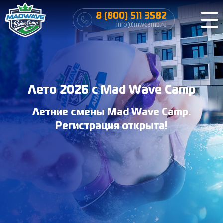
8 (800) 511 3582
info@mwcamp.ru
Лето 2026 с Mad Wave Camp
Летние смены Mad Wave Camp.
Регистрация открыта!