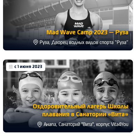
Mad Wave Camp 2023 — Руза
Руза, Дворец водных видов спорта “Руза”
с 1 июня 2023
Оздоровительный лагерь Школы
плавания в Санатории «Вита»
Анапа, Санаторий "Вита", корпус Vita4You