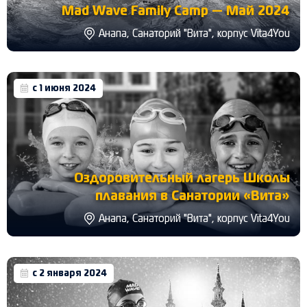
Mad Wave Family Camp — Май 2024
Анапа, Санаторий "Вита", корпус Vita4You
с 1 июня 2024
Оздоровительный лагерь Школы
плавания в Санатории «Вита»
Анапа, Санаторий "Вита", корпус Vita4You
с 2 января 2024