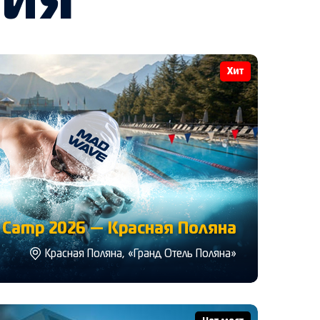
тия
Хит
Camp 2026 — Красная Поляна
Красная Поляна, «Гранд Отель Поляна»