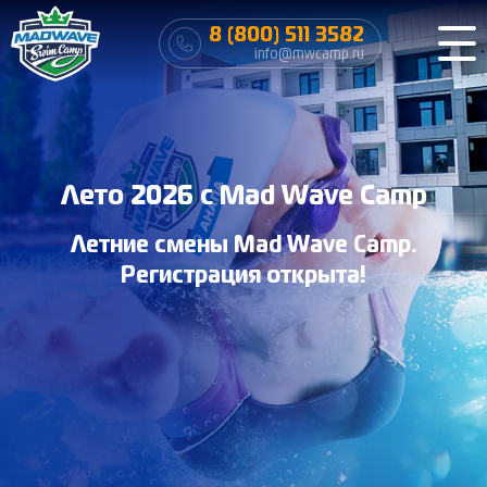
8 (800) 511 3582
info@mwcamp.ru
Лето 2026 с Mad Wave Camp
Летние смены Mad Wave Camp.
Регистрация открыта!