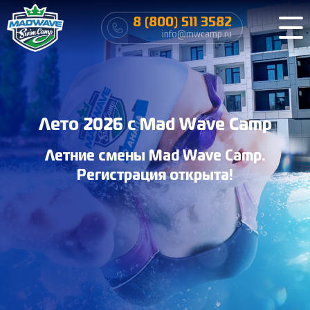
8 (800) 511 3582
info@mwcamp.ru
Лето 2026 с Mad Wave Camp
Летние смены Mad Wave Camp.
Регистрация открыта!