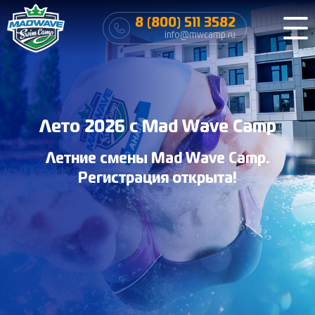
8 (800) 511 3582
info@mwcamp.ru
Лето 2026 с Mad Wave Camp
Летние смены Mad Wave Camp.
Регистрация открыта!