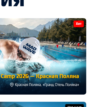
тия
Хит
Camp 2026 — Красная Поляна
Красная Поляна, «Гранд Отель Поляна»