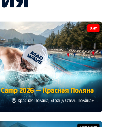
тия
Хит
Camp 2026 — Красная Поляна
Красная Поляна, «Гранд Отель Поляна»