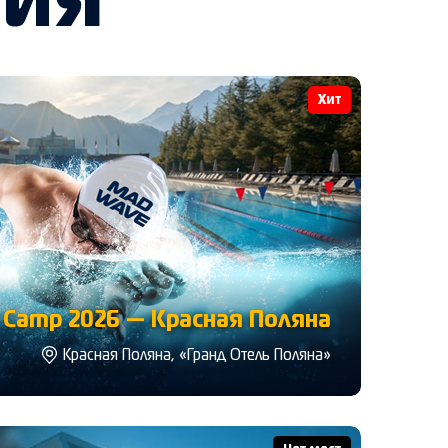
тия
Хит
Camp 2026 — Красная Поляна
Красная Поляна, «Гранд Отель Поляна»